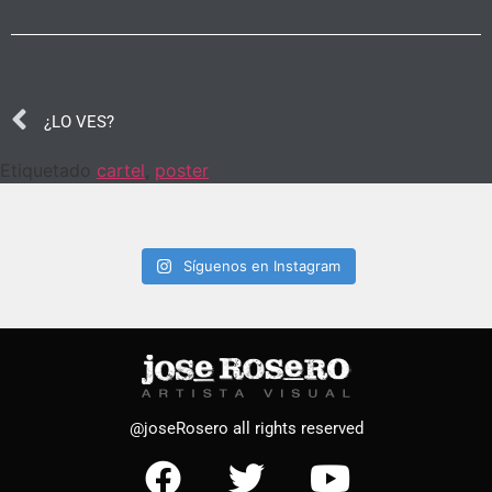
¿LO VES?
Etiquetado
cartel
,
poster
Síguenos en Instagram
@joseRosero all rights reserved